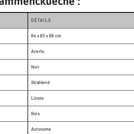
 flammenckueche :
DÉTAILS
64 x 63 x 68 cm
Acerto
Noir
Strahlend
Lisses
Bois
Autonome