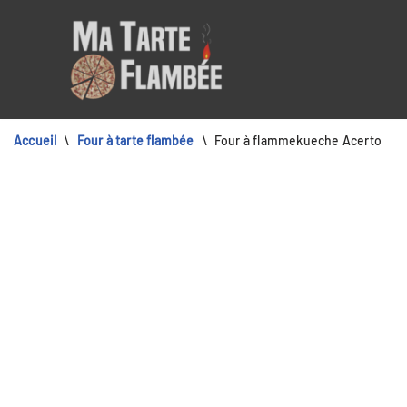
Aller
au
contenu
Accueil
\
Four à tarte flambée
\
Four à flammekueche Acerto