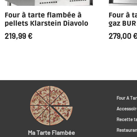
Four à tarte flambée à
Four à t
pellets Klarstein Diavolo
gaz BU
219,99
€
279,00
Four A Ta
Accessoire
Recette t
Restauran
Ma Tarte Flambée