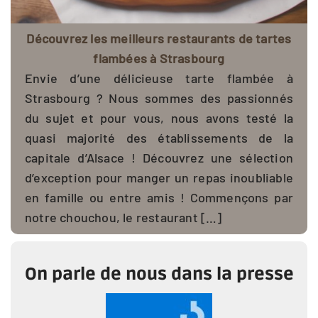
Découvrez les meilleurs restaurants de tartes
flambées à Strasbourg
Envie d’une délicieuse tarte flambée à
Strasbourg ? Nous sommes des passionnés
du sujet et pour vous, nous avons testé la
quasi majorité des établissements de la
capitale d’Alsace ! Découvrez une sélection
d’exception pour manger un repas inoubliable
en famille ou entre amis ! Commençons par
notre chouchou, le restaurant […]
On parle de nous dans la presse