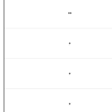
++
+
+
+