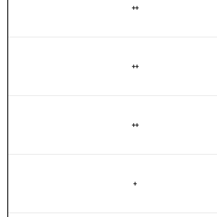
++
++
++
+