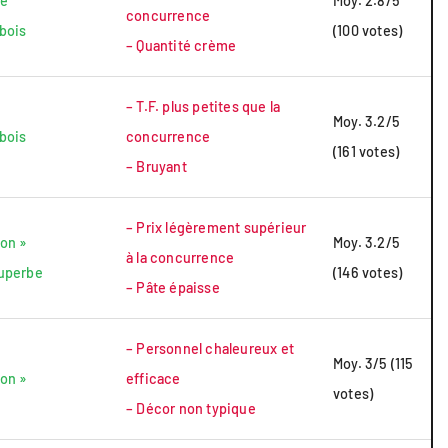
te
Moy. 2.8/5
concurrence
 bois
(100 votes)
– Quantité crème
– T.F. plus petites que la
Moy. 3.2/5
 bois
concurrence
(161 votes)
– Bruyant
– Prix légèrement supérieur
son »
Moy. 3.2/5
à la concurrence
superbe
(146 votes)
– Pâte épaisse
– Personnel chaleureux et
Moy. 3/5 (115
son »
efficace
votes)
– Décor non typique