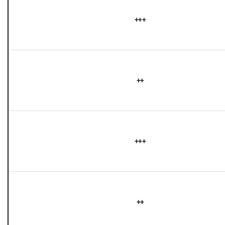
+++
++
+++
++