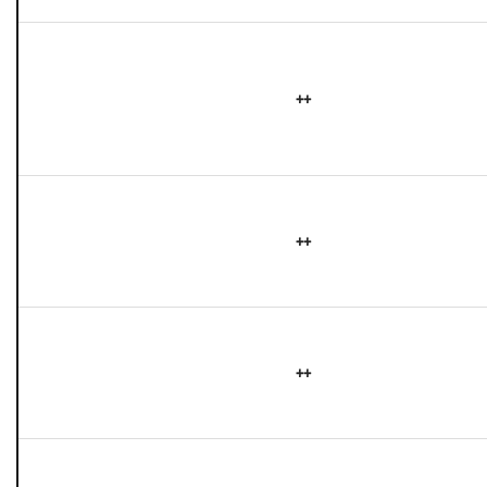
++
++
++