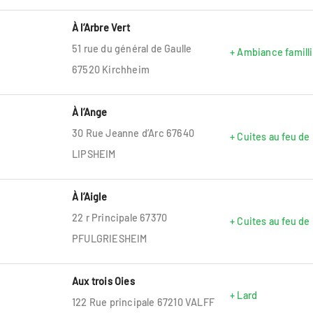
À l’Arbre Vert
51 rue du général de Gaulle
+ Ambiance familli
67520 Kirchheim
À l’Ange
30 Rue Jeanne d’Arc 67640
+ Cuites au feu de
LIPSHEIM
À l’Aigle
22 r Principale 67370
+ Cuites au feu de
PFULGRIESHEIM
Aux trois Oies
+ Lard
122 Rue principale 67210 VALFF