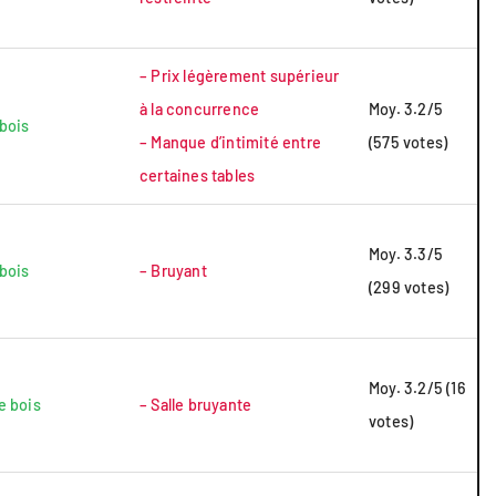
– Prix légèrement supérieur
à la concurrence
Moy. 3.2/5
 bois
– Manque d’intimité entre
(575 votes)
certaines tables
Moy. 3.3/5
 bois
– Bruyant
(299 votes)
Moy. 3.2/5 (16
e bois
– Salle bruyante
votes)