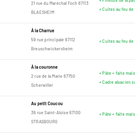
+ Finesse de la pâ
21 rue du Maréchal Foch 67113
+ Cuites au feu de
BLAESHEIM
À la Charrue
59 rue principale 67112
+ Cuites au feu de
Breuschwickersheim
À la couronne
+ Pâte « faite mai
2 rue de la Marie 67750
+ Cadre alsacien 
Scherwiller
Au petit Coucou
36 rue Saint-Aloise 67100
+ Pâte « faite mai
STRASBOURG