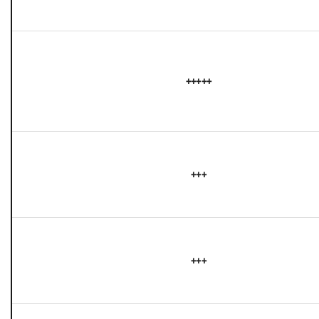
+++++
+++
+++