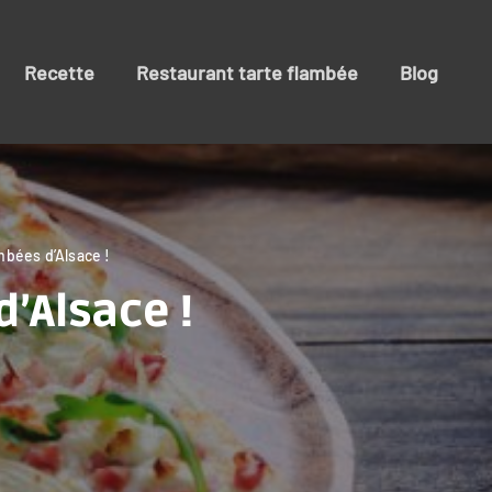
Recette
Restaurant tarte flambée
Blog
mbées d’Alsace !
d’Alsace !