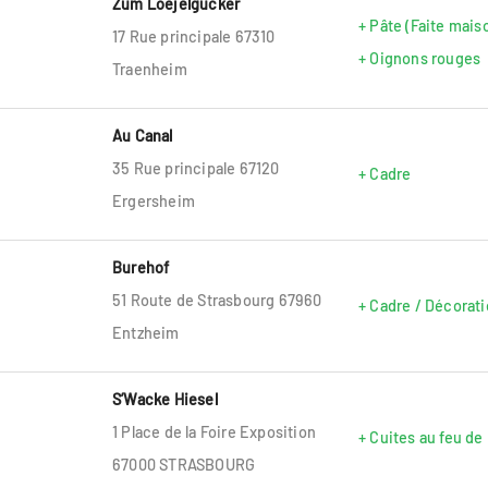
Zum Loejelgucker
+ Pâte (Faite mais
17 Rue principale 67310
+ Oignons rouges
Traenheim
Au Canal
35 Rue principale 67120
+ Cadre
Ergersheim
Burehof
51 Route de Strasbourg 67960
+ Cadre / Décorat
Entzheim
S’Wacke Hiesel
1 Place de la Foire Exposition
+ Cuites au feu de
67000 STRASBOURG