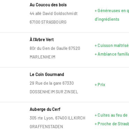
Au Coucou des bois
+ Généreuses en q
44 allé David Goldschmidt
d’ingrédients
67100 STRASBOURG
À l’Arbre Vert
+ Cuisson maîtris
80r du Gen de Gaulle 67520
+ Ambiance famili
MARLENHEIM
Le Coin Gourmand
29 Rue de la gare 67330
+ Prix
DOSSENHEIM SUR ZINSEL
Auberge du Cerf
+ Cuites au feu de
305 rte Lyon, 67400 ILLKIRCH
+ Proche de Stras
GRAFFENSTADEN