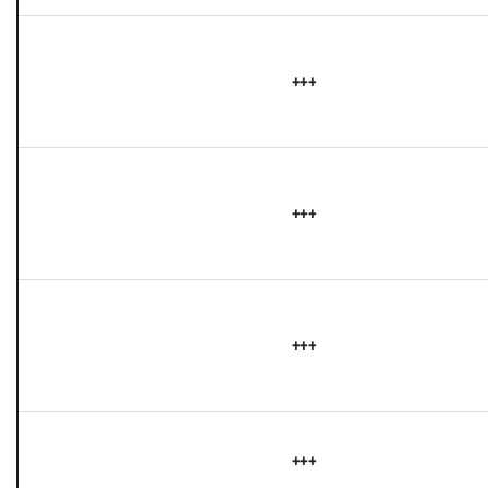
+++
+++
+++
+++