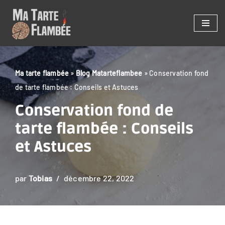
Aller
au
contenu
Ma tarte flambée
»
Blog Matarteflambee
»
Conservation fond
de tarte flambée : Conseils et Astuces
Conservation fond de
tarte flambée : Conseils
et Astuces
par
Tobias
décembre 22, 2022