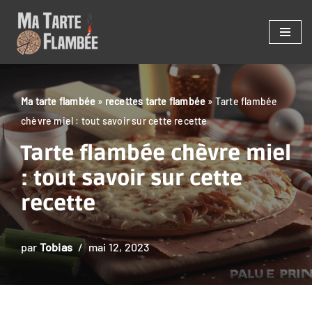
Aller
au
contenu
Ma tarte flambée
»
recettes tarte flambée
»
Tarte flambée
chèvre miel : tout savoir sur cette recette
Tarte flambée chèvre miel
: tout savoir sur cette
recette
par
Tobias
mai 12, 2023