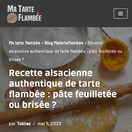
Aller
au
contenu
Ma tarte flambée
»
Blog Matarteflambee
»
Recette
alsacienne authentique de tarte flambée : pâte feuilletée ou
brisée ?
Recette alsacienne
authentique de tarte
flambée : pâte feuilletée
ou brisée ?
par
Tobias
mai 5, 2023