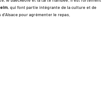
, le baeckeofe et la tarte flambée. Il est fortement
heim
, qui font partie intégrante de la culture et de
ns d’Alsace pour agrémenter le repas.