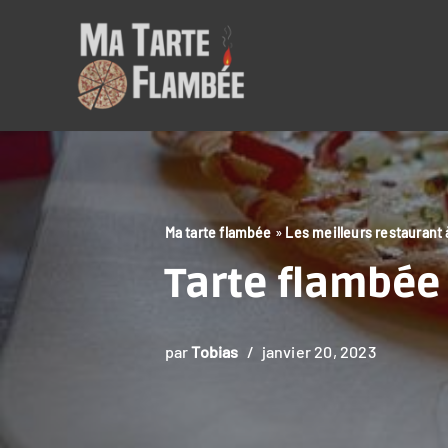
Aller
au
contenu
Ma tarte flambée
»
Les meilleurs restaurant
Tarte flambée 
par
Tobias
janvier 20, 2023