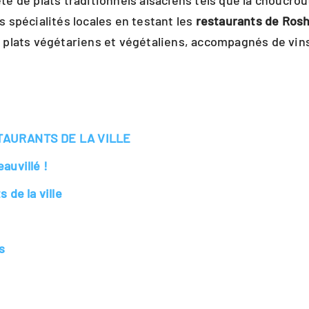
 de plats traditionnels alsaciens tels que la choucroute
 spécialités locales en testant les
restaurants de Ros
 de plats végétariens et végétaliens, accompagnés de vi
TAURANTS DE LA VILLE
auvillé !
 de la ville
s