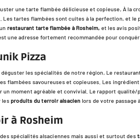
ster une tarte flambée délicieuse et copieuse, À la croi
e. Les tartes flambées sont cuites à la perfection, et l
 un
restaurant tarte flambée à Rosheim,
et les avis posi
c’est une adresse fortement recommandée pour conquér
unik Pizza
déguster les spécialités de notre région, Le restaurant 
tes flambées savoureuses et copieuses. Les ingrédients 
 un moment agréable et convivial. Le rapport qualité/pri
 les
produits du terroir alsacien
lors de votre passage 
ir
à Rosheim
des spécialités alsaciennes mais aussi et surtout des
t