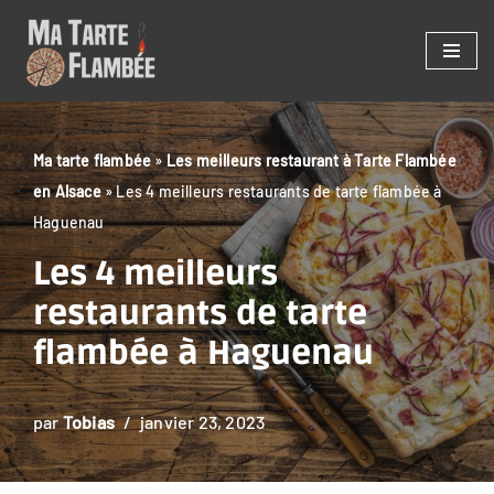
Aller
au
contenu
Ma tarte flambée
»
Les meilleurs restaurant à Tarte Flambée
en Alsace
»
Les 4 meilleurs restaurants de tarte flambée à
Haguenau
Les 4 meilleurs
restaurants de tarte
flambée à Haguenau
par
Tobias
janvier 23, 2023